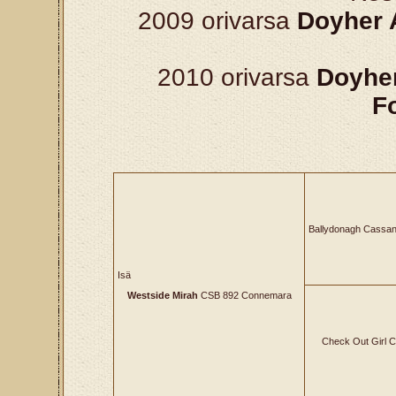
2009 orivarsa
Doyher
2010 orivarsa
Doyher
Fo
Ballydonagh Cassa
Isä
Westside Mirah
CSB 892 Connemara
Check Out Girl 