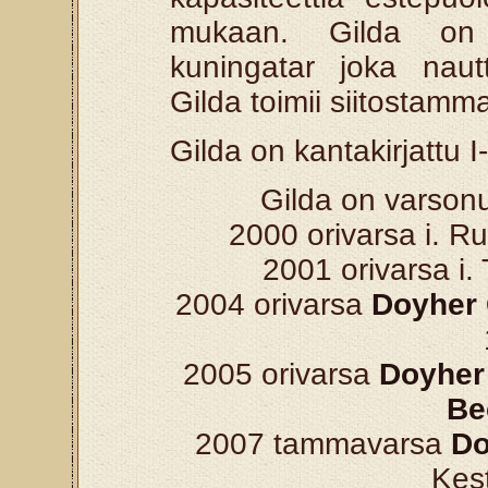
mukaan. Gilda on 
kuningatar joka nautt
Gilda toimii siitostamm
Gilda on kantakirjattu I-
Gilda on varsonu
2000 orivarsa i. R
2001 orivarsa i.
2004 orivarsa
Doyher 
2005 orivarsa
Doyher
Be
2007 tammavarsa
Do
Kest