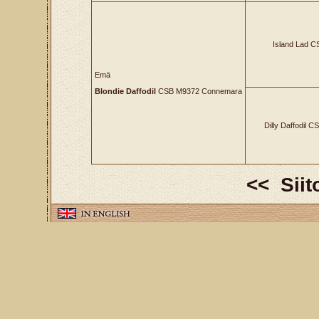
Island Lad C
Emä
Blondie Daffodil
CSB M9372 Connemara
Dilly Daffodil 
<< Sii