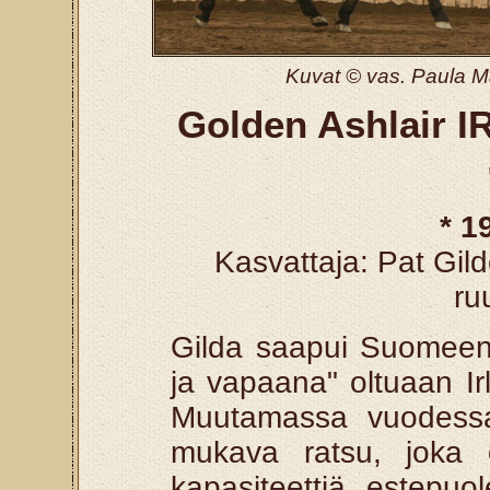
Kuvat © vas. Paula M
Golden Ashlair I
* 1
Kasvattaja: Pat Gil
ru
Gilda saapui Suomeen 
ja vapaana" oltuaan Irl
Muutamassa vuodessa
mukava ratsu, joka 
kapasiteettiä estepuol